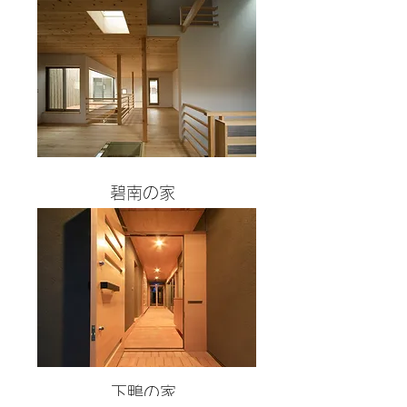
碧南の家
下鴨の家