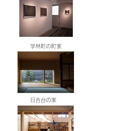
​学林町の町家
日吉台の家