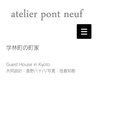
学林町の町家
Guest House in Kyoto
共同設計：奥野八十八/写真：母倉知樹